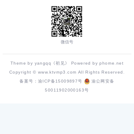
微信号
Theme by yangqq《初见》 Powered by phome.net
Copyright ©
www.ktvmp3.com
All Rights Reserved.
备案号：
渝ICP备15009897号
渝公网安备
50011902000163号